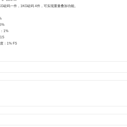
KG砝码一件，1KG砝码 4件，可实现重量叠加功能。
%
5%
：1%
1S
：1% FS