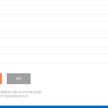
键Alt+S或Ctrl+Enter发送信息!
您留下您的详细联系方式!