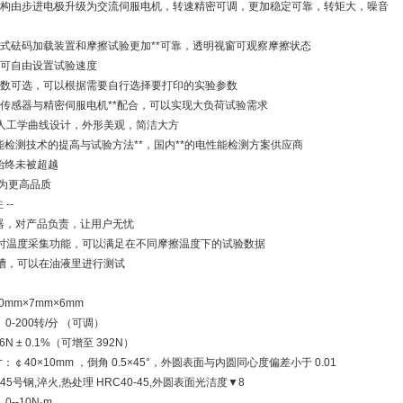
机构由步进电极升级为交流伺服电机，转速精密可调，更加稳定可靠，转矩大，噪音
闭式砝码加载装置和摩擦试验更加**可靠，透明视窗可观察摩擦状态
，可自由设置试验速度
参数可选，可以根据需要自行选择要打印的实验参数
量程传感器与精密伺服电机**配合，可以实现大负荷试验需求
用人工学曲线设计，外形美观，简洁大方
检测技术的提高与试验方法**，国内**的电性能检测方案供应商
始终未被超越
只为更高品质
 --
器，对产品负责，让用户无忧
实时温度采集功能，可以满足在不同摩擦温度下的试验数据
液槽，可以在油液里进行测试
0mm×7mm×6mm
0-200转/分 （可调）
6N ± 0.1%（可增至 392N）
：￠40×10mm ，倒角 0.5×45°，外圆表面与内圆同心度偏差小于 0.01
5号钢,淬火,热处理 HRC40-45,外圆表面光洁度▼8
0--10N·m