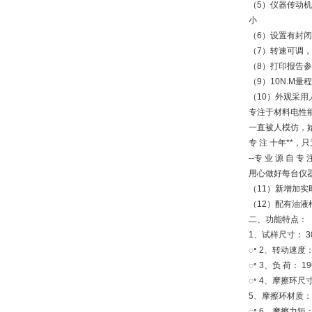
（5）仪器传动
小
（6）设置有封
（7）转速可调
（8）打印报告
（9）10N.M
（10）外观采
专注于材料电性能
一直被人模仿，
专 注 十年**，
--专 业 源 自 专 注
用心做好每台仪
（11）新增加
（12）配有油
二、功能特点：
1、试样尺寸： 3
ꢀ 2、转动速度： 
ꢀ 3、负 荷： 19
ꢀ 4、摩擦环尺寸
5、摩擦环材质：4
ꢀ 6、摩擦力矩： 