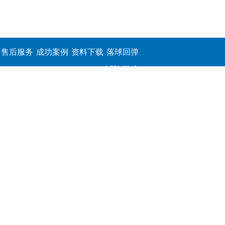
售后服务
成功案例
资料下载
落球回弹
试验仪,介
电击穿强
度测定仪