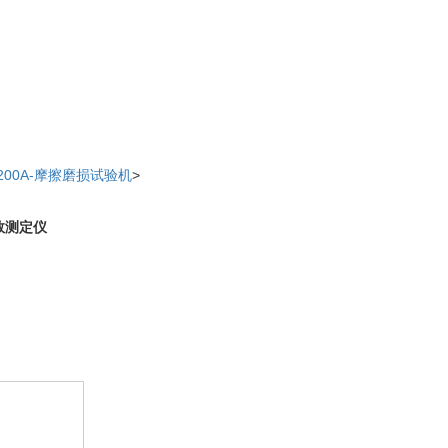
00A-摩擦磨损试验机
>
数测定仪