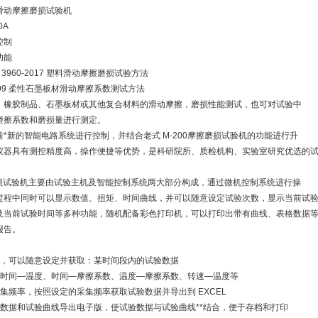
滑动摩擦磨损试验机
0A
控制
功能
 3960-2017 塑料滑动摩擦磨损试验方法
8-1999 柔性石墨板材滑动摩擦系数测试方法
、橡胶制品、石墨板材或其他复合材料的滑动摩擦，磨损性能测试，也可对试验中
磨擦系数和磨损量进行测定。
*新的智能电路系统进行控制，并结合老式 M-200摩擦磨损试验机的功能进行升
仪器具有测控精度高，操作便捷等优势，是科研院所、质检机构、实验室研究优选的
擦磨损试验机主要由试验主机及智能控制系统两大部分构成，通过微机控制系统进行操
过程中同时可以显示数值、扭矩、时间曲线，并可以随意设定试验次数，显示当前试
及当前试验时间等多种功能，随机配备彩色打印机，可以打印出带有曲线、表格数据
报告。
后，可以随意设定并获取：某时间段内的试验数据
：时间—温度、时间—摩擦系数、温度—摩擦系数、转速—温度等
集频率，按照设定的采集频率获取试验数据并导出到 EXCEL
验数据和试验曲线导出电子版，使试验数据与试验曲线**结合，便于存档和打印