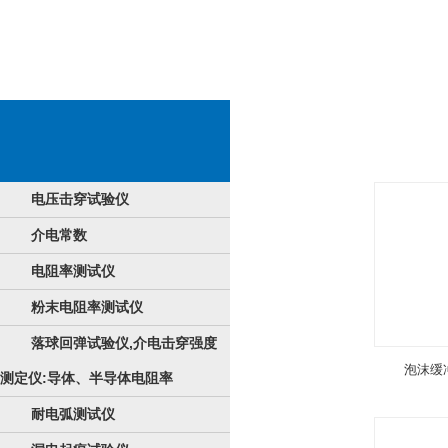
厂品显示
电压击穿试验仪
介电常数
电阻率测试仪
粉末电阻率测试仪
落球回弹试验仪,介电击穿强度
泡沫缓
测定仪:导体、半导体电阻率
耐电弧测试仪