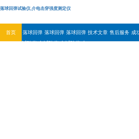
落球回弹试验仪,介电击穿强度测定仪
首页
落球回弹
落球回弹
落球回弹
技术文章
售后服务
成
试验仪,介
试验仪,介
试验仪,介
电击穿强
电击穿强
电击穿强
度测定仪
度测定仪
度测定仪