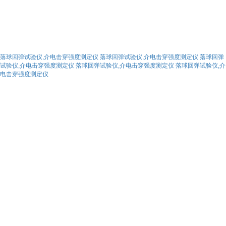
落球回弹试验仪,介电击穿强度测定仪
落球回弹试验仪,介电击穿强度测定仪
落球回弹
试验仪,介电击穿强度测定仪
落球回弹试验仪,介电击穿强度测定仪
落球回弹试验仪,介
电击穿强度测定仪