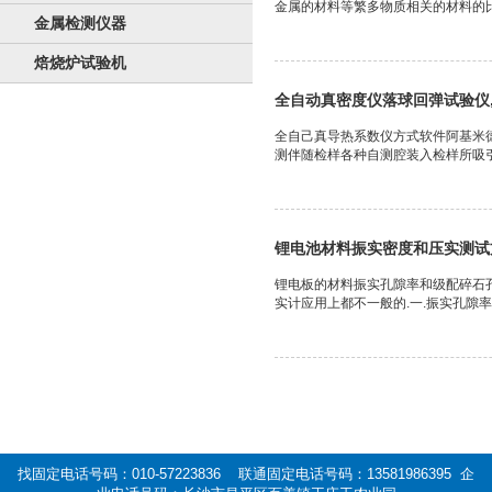
金属的材料等繁多物质相关的材料的比
金属检测仪器
焙烧炉试验机
全自动真密度仪落球回弹试验仪
全自己真导热系数仪方式软件阿基米德
测伴随检样各种自测腔装入检样所吸引
锂电池材料振实密度和压实测试
锂电板的材料振实孔隙率和级配碎石
实计应用上都不一般的.一.振实孔隙率（ta
找固定电话号码：010-57223836 联通固定电话号码：13581986395 企