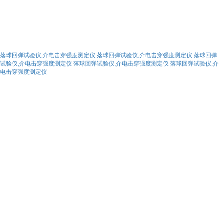
落球回弹试验仪,介电击穿强度测定仪
落球回弹试验仪,介电击穿强度测定仪
落球回弹
试验仪,介电击穿强度测定仪
落球回弹试验仪,介电击穿强度测定仪
落球回弹试验仪,介
电击穿强度测定仪