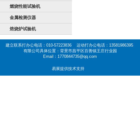
燃烧性能试验机
金属检测仪器
焙烧炉试验机
建立联系打办公电话：010-57223836 运动打办公电话：13581986395
有限公司具体位置：背景市昌平区百善镇王庄行业园
Email：1770844735@qq.com
易展提供技术支持