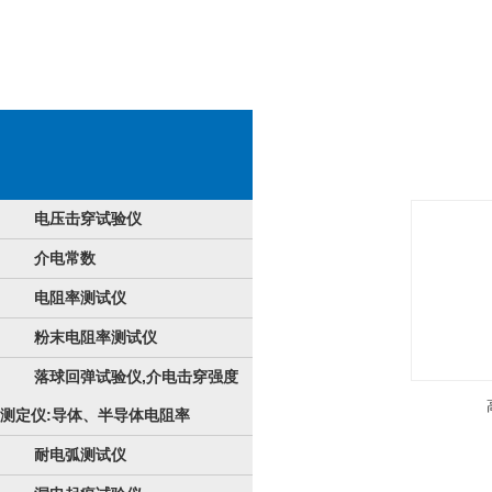
货品风采展示
电压击穿试验仪
介电常数
电阻率测试仪
粉末电阻率测试仪
落球回弹试验仪,介电击穿强度
测定仪:导体、半导体电阻率
耐电弧测试仪