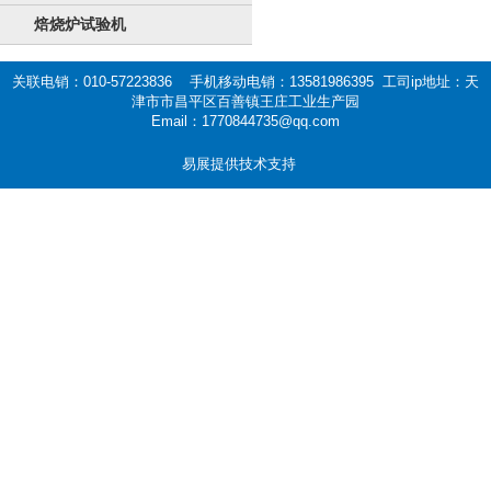
焙烧炉试验机
关联电销：010-57223836 手机移动电销：13581986395 工司ip地址：天
津市市昌平区百善镇王庄工业生产园
Email：1770844735@qq.com
易展提供技术支持