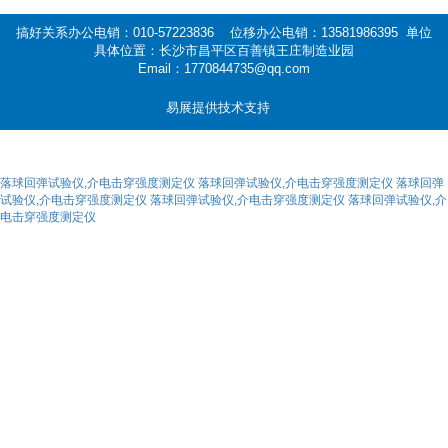
搞好关系办公电销：010-57223836 位移办公电销：13581986395 单位
具体位置：长沙市昌平区百善镇王庄制造业园
Email：1770844735@qq.com
易展提供技术支持
落球回弹试验仪,介电击穿强度测定仪
落球回弹试验仪,介电击穿强度测定仪
落球回弹
试验仪,介电击穿强度测定仪
落球回弹试验仪,介电击穿强度测定仪
落球回弹试验仪,介
电击穿强度测定仪