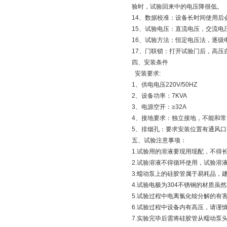
验时，试验回来中的电压降很低。
14、数据校准：设备长时间使用
15、试验电压：直流电压，交流电
16、试验方法：恒定电压法，逐级
17、门联锁：打开试验门后，高压
四、安装条件
安装要求:
1、供电电压220V/50HZ
2、设备功率：7KVA
3、电源空开：≥32A
4、接地要求：独立接地，不能和
5、排烟孔：要求安装位置有通风口
五、试验注意事项：
1.试验用的溶液要现用现配，不得
2.试验溶液不得循环使用，试验
3.蠕动泵上的硅胶管属于易耗品，
4.试验电极为304不锈钢的材质
5.试验过程中电离氯化铵分解的有
6.试验过程中设备内有高压，请谨
7.实验完毕后需将硅胶管从蠕动泵