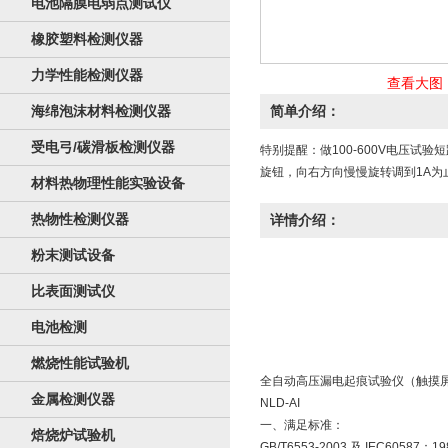
电池隔膜电弱点测试仪
橡胶塑料检测仪器
力学性能检测仪器
查看大图
海绵泡沫材料检测仪器
简单介绍：
受电弓/碳滑板检测仪器
特别提醒：做100-600V电压
旋钮，向右方向慢慢旋转调到1A为
材料热物理性能实验设备
热物性检测仪器
详情介绍：
粉末测试设备
比表面测试仪
电池检测
燃烧性能试验机
全自动
高压漏电起痕试验仪
（触摸
金属检测仪器
NLD-AI
一、满足标准：
焙烧炉试验机
GB/T6553-2003 及 IEC60587：19