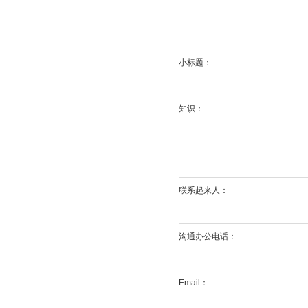
小标题：
知识：
联系起来人：
沟通办公电话：
Email：