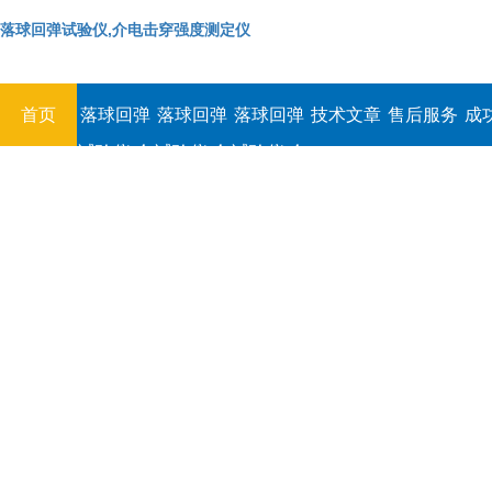
落球回弹试验仪,介电击穿强度测定仪
首页
落球回弹
落球回弹
落球回弹
技术文章
售后服务
成
试验仪,介
试验仪,介
试验仪,介
电击穿强
电击穿强
电击穿强
度测定仪
度测定仪
度测定仪